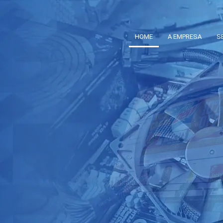
HOME
A EMPRESA
S
lvimento
 de
Sistemas Web