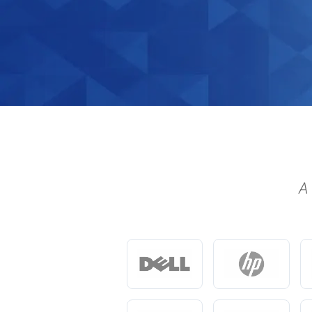
Precisa organizar melhor sua em
Desenvolvemos sistemas de gestã
com controles de estoque e financ
A